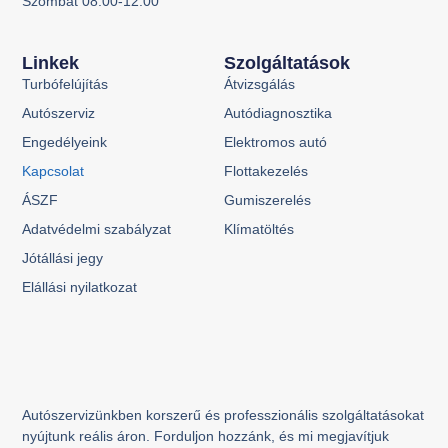
Szombat 08:00-12:00
Linkek
Szolgáltatások
Turbófelújítás
Átvizsgálás
Autószerviz
Autódiagnosztika
Engedélyeink
Elektromos autó
Kapcsolat
Flottakezelés
ÁSZF
Gumiszerelés
Adatvédelmi szabályzat
Klímatöltés
Jótállási jegy
Elállási nyilatkozat
Autószervizünkben korszerű és professzionális szolgáltatásokat
nyújtunk reális áron. Forduljon hozzánk, és mi megjavítjuk