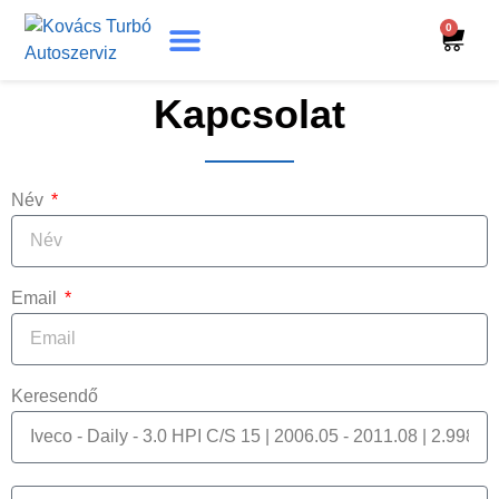
0
Turbó Beazonosítás
Turbó Felújítás
Beszerelési Útmutató
Kapcsolat
Név
Email
Keresendő