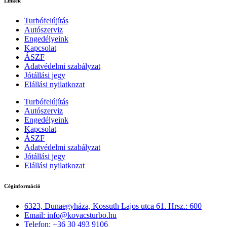
Linkek
Turbófelújítás
Autószerviz
Engedélyeink
Kapcsolat
ÁSZF
Adatvédelmi szabályzat
Jótállási jegy
Elállási nyilatkozat
Turbófelújítás
Autószerviz
Engedélyeink
Kapcsolat
ÁSZF
Adatvédelmi szabályzat
Jótállási jegy
Elállási nyilatkozat
Céginformáció
6323, Dunaegyháza, Kossuth Lajos utca 61. Hrsz.: 600
Email: info@kovacsturbo.hu
Telefon: +36 30 493 9106