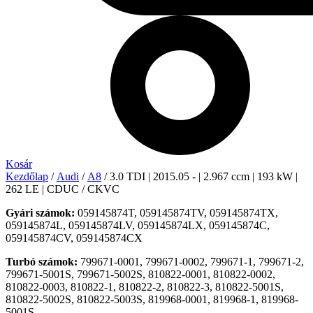
Kosár
Kezdőlap
/
Audi
/
A8
/ 3.0 TDI | 2015.05 - | 2.967 ccm | 193 kW |
262 LE | CDUC / CKVC
Gyári számok:
059145874T, 059145874TV, 059145874TX,
059145874L, 059145874LV, 059145874LX, 059145874C,
059145874CV, 059145874CX
Turbó számok:
799671-0001, 799671-0002, 799671-1, 799671-2,
799671-5001S, 799671-5002S, 810822-0001, 810822-0002,
810822-0003, 810822-1, 810822-2, 810822-3, 810822-5001S,
810822-5002S, 810822-5003S, 819968-0001, 819968-1, 819968-
5001S