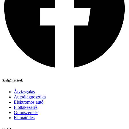
Szolgáltatások
Átvizsgálás
Autódiagnosztika
Elektromos autó
Flottakezelés
Gumiszerelés
Klímatöltés