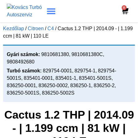
0
Turbó Beazonosítás
Turbó Felújítás
Beszerelési Útmutató
Kezdőlap
/
Citroen
/
C4
/ Cactus 1.2 THP | 2014.09 - | 1.199
ccm | 81 kW | 110 LE
Gyári számok:
9810681380, 9810681380C,
9808492680
Turbó számok:
829754-0001, 829754-1, 829754-
5001S, 835401-0001, 835401-1, 835401-5001S,
836250-0001, 836250-0002, 836250-1, 836250-2,
836250-5001S, 836250-5002S
Cactus 1.2 THP | 2014.09
- | 1.199 ccm | 81 kW |