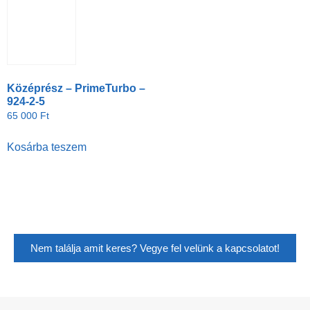
Középrész – PrimeTurbo –
924-2-5
65 000
Ft
Kosárba teszem
Nem találja amit keres? Vegye fel velünk a kapcsolatot!