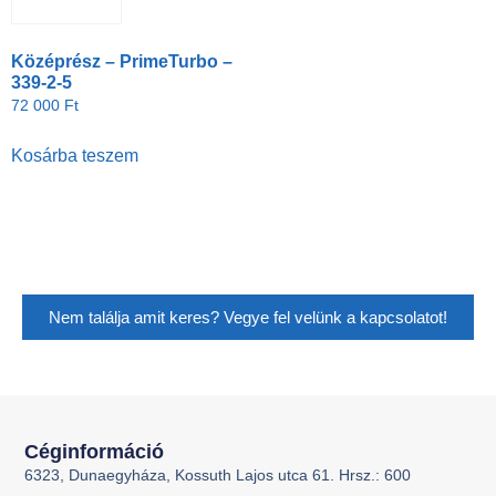
Középrész – PrimeTurbo –
339-2-5
72 000
Ft
Kosárba teszem
Nem találja amit keres? Vegye fel velünk a kapcsolatot!
Céginformáció
6323, Dunaegyháza, Kossuth Lajos utca 61. Hrsz.: 600