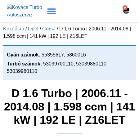
0
Turbó Beazonosítás
Turbó Felújítás
Beszerelési Útmutató
Kezdőlap
/
Opel
/
Corsa
/ D 1.6 Turbo | 2006.11 - 2014.08 |
1.598 ccm | 141 kW | 192 LE | Z16LET
Gyári számok:
55355617, 5860016
Turbó számok:
53039700110, 53039880110,
53039980110
D 1.6 Turbo | 2006.11 -
2014.08 | 1.598 ccm | 141
kW | 192 LE | Z16LET