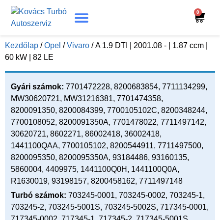
0
Turbó Beazonosítás
Turbó Felújítás
Beszerelési Útmutató
Kezdőlap
/
Opel
/
Vivaro
/ A 1.9 DTI | 2001.08 - | 1.87 ccm |
60 kW | 82 LE
Gyári számok:
7701472228, 8200683854, 7711134299,
MW30620721, MW31216381, 7701474358,
8200091350, 8200084399, 7700105102C, 8200348244,
7700108052, 8200091350A, 7701478022, 7711497142,
30620721, 8602271, 86002418, 36002418,
1441100QAA, 7700105102, 8200544911, 7711497500,
8200095350, 8200095350A, 93184486, 93160135,
5860004, 4409975, 1441100Q0H, 1441100Q0A,
R1630019, 93198157, 8200458162, 7711497148
Turbó számok:
703245-0001, 703245-0002, 703245-1,
703245-2, 703245-5001S, 703245-5002S, 717345-0001,
717345-0002, 717345-1, 717345-2, 717345-5001S,