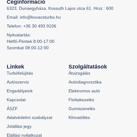
Céginformáció
6323, Dunaegyháza, Kossuth Lajos utca 61. Hrsz.: 600
Email: info@kovacsturbo.hu
Telefon: +36 30 493 9106
Nyitvatartás:
Hétfő-Péntek 8:00-17:00
Szombat 08:00-12:00
Linkek
Szolgáltatások
Turbófelújítás
Átvizsgálás
Autószerviz
Autódiagnosztika
Engedélyeink
Elektromos autó
Kapcsolat
Flottakezelés
ÁSZF
Gumiszerelés
Adatvédelmi szabályzat
Klímatöltés
Jótállási jegy
Elállási nyilatkozat