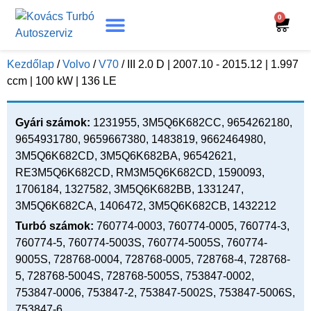
0
Turbó Beazonosítás
Turbó Felújítás
Beszerelési Útmutató
Kezdőlap
/
Volvo
/
V70
/ III 2.0 D | 2007.10 - 2015.12 | 1.997
ccm | 100 kW | 136 LE
Gyári számok:
1231955, 3M5Q6K682CC, 9654262180,
9654931780, 9659667380, 1483819, 9662464980,
3M5Q6K682CD, 3M5Q6K682BA, 96542621,
RE3M5Q6K682CD, RM3M5Q6K682CD, 1590093,
1706184, 1327582, 3M5Q6K682BB, 1331247,
3M5Q6K682CA, 1406472, 3M5Q6K682CB, 1432212
Turbó számok:
760774-0003, 760774-0005, 760774-3,
760774-5, 760774-5003S, 760774-5005S, 760774-
9005S, 728768-0004, 728768-0005, 728768-4, 728768-
5, 728768-5004S, 728768-5005S, 753847-0002,
753847-0006, 753847-2, 753847-5002S, 753847-5006S,
753847-6