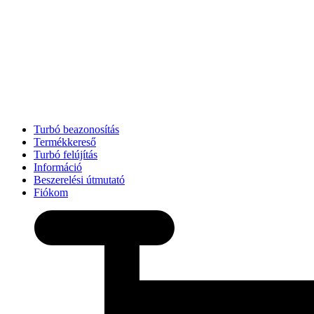
Turbó beazonosítás
Termékkereső
Turbó felújítás
Információ
Beszerelési útmutató
Fiókom