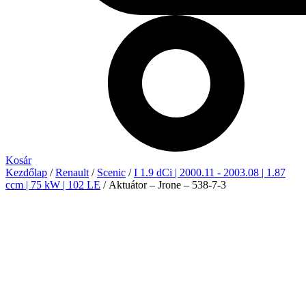
Kosár
Kezdőlap
/
Renault
/
Scenic
/
I 1.9 dCi | 2000.11 - 2003.08 | 1.87
ccm | 75 kW | 102 LE
/ Aktuátor – Jrone – 538-7-3