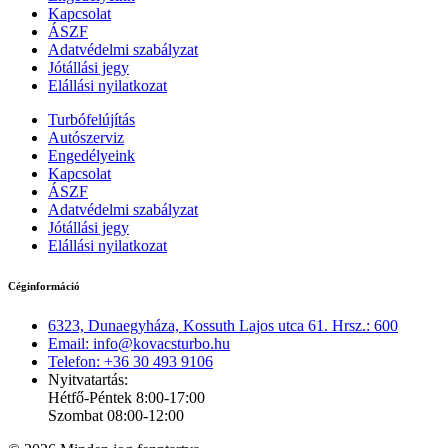
Kapcsolat
ÁSZF
Adatvédelmi szabályzat
Jótállási jegy
Elállási nyilatkozat
Turbófelújítás
Autószerviz
Engedélyeink
Kapcsolat
ÁSZF
Adatvédelmi szabályzat
Jótállási jegy
Elállási nyilatkozat
Céginformáció
6323, Dunaegyháza, Kossuth Lajos utca 61. Hrsz.: 600
Email: info@kovacsturbo.hu
Telefon: +36 30 493 9106
Nyitvatartás:
Hétfő-Péntek 8:00-17:00
Szombat 08:00-12:00