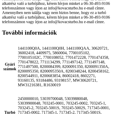
alkatrész való a turbójához, kérem hívjon minket a 06-30-493-9106
telefonszámon vagy írjon az info@kovacsturbo.hu e-mail címre.
Amennyiben nem találja vagy nem biztos benne, hogy ez a turbó
alkatrész való a turbójához, kérem hívjon minket a 06-30-493-9106
telefonszámon vagy írjon az info@kovacsturbo.hu e-mail címre.
További információk
1441100Q0A, 1441100Q0H, 1441100QAA, 30620721,
36002418, 4409975, 5860004, 7700105102,
7700105102C, 7700108052, 7701472228, 7701474358,
7701478022, 7711134299, 7711497142, 7711497148,
Gyári
7711497500, 8200084399, 8200091350, 8200091350A,
számok
8200095350, 8200095350A, 8200348244, 8200458162,
8200544911, 8200683854, 86002418, 8602271,
93160135, 93184486, 93198157, MW30620721,
MW31216381, R1630019
2450000010, 53039700048, 53039880048,
53039900048, 703245-0001, 703245-0002, 703245-1,
703245-2, 703245-5001S, 703245-5002S, 717345-0001,
Turbó
717345-0002, 717345-1, 717345-2, 717345-5001S,