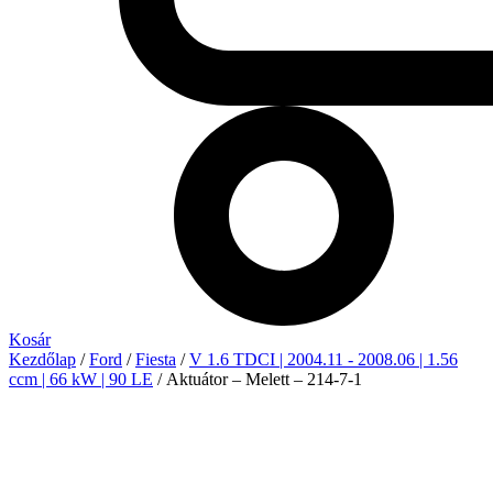
Kosár
Kezdőlap
/
Ford
/
Fiesta
/
V 1.6 TDCI | 2004.11 - 2008.06 | 1.56
ccm | 66 kW | 90 LE
/ Aktuátor – Melett – 214-7-1