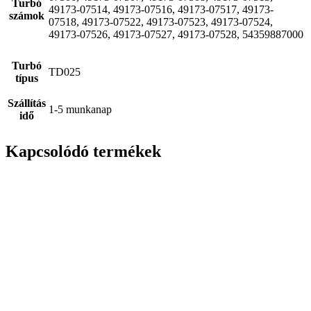
Turbó
49173-07514, 49173-07516, 49173-07517, 49173-
számok
07518, 49173-07522, 49173-07523, 49173-07524,
49173-07526, 49173-07527, 49173-07528, 54359887000
Turbó
TD025
típus
Szállítás
1-5 munkanap
idő
Kapcsolódó termékek