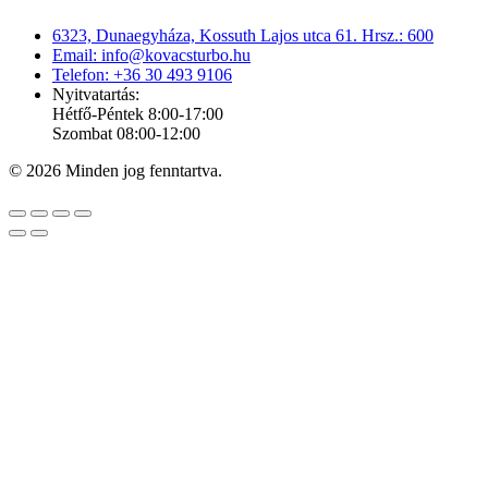
6323, Dunaegyháza, Kossuth Lajos utca 61. Hrsz.: 600
Email: info@kovacsturbo.hu
Telefon: +36 30 493 9106
Nyitvatartás:
Hétfő-Péntek 8:00-17:00
Szombat 08:00-12:00
© 2026 Minden jog fenntartva.