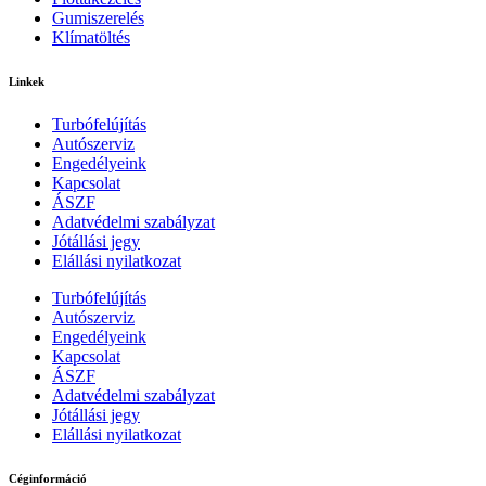
Gumiszerelés
Klímatöltés
Linkek
Turbófelújítás
Autószerviz
Engedélyeink
Kapcsolat
ÁSZF
Adatvédelmi szabályzat
Jótállási jegy
Elállási nyilatkozat
Turbófelújítás
Autószerviz
Engedélyeink
Kapcsolat
ÁSZF
Adatvédelmi szabályzat
Jótállási jegy
Elállási nyilatkozat
Céginformáció