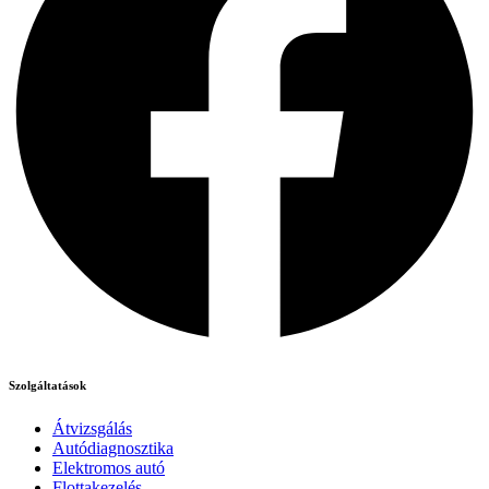
Szolgáltatások
Átvizsgálás
Autódiagnosztika
Elektromos autó
Flottakezelés