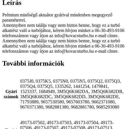
Leírás
Prémium minőségű aktuátor gyárival mindenben megegyező
paraméterrel.
Amennyiben nem találja vagy nem biztos benne, hogy ez a turbó
alkatrész való a turbójához, kérem hívjon minket a 06-30-493-9106
telefonszámon vagy írjon az info@kovacsturbo.hu e-mail címre.
Amennyiben nem találja vagy nem biztos benne, hogy ez a turbó
alkatrész való a turbójához, kérem hívjon minket a 06-30-493-9106
telefonszámon vagy írjon az info@kovacsturbo.hu e-mail címre.
További információk
0375J0, 0375K5, 0375N0, 0375N5, 0375Q2, 0375Q3,
0375Q4, 0375Q5, 1335262, 1441254, 1479841,
Gyári
1523337, 1684949, 3M5Q6K682DA, 3M5Q6K682DB,
számok
3M5Q6K682DC, 3M5Q6K682DD, 3M5Q6K682DE,
71793889, 9657530580, 9657603780, 9662371080,
9670371380, 9682881380, 9682881780, 9685293080
49173-07502, 49173-07503, 49173-07504, 49173-
07506, 49173-07507, 49173-07508, 49173-07513,