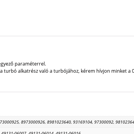
gyező paraméterrel.
 turbó alkatrész való a turbójához, kérem hívjon minket a 
973000925, 8973000926, 8981023640, 93169104, 97300092, 9810236
, 49131-06007, 49131-06014, 49131-06016