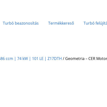
Turbó beazonosítás
Termékkereső
Turbó felújít
1.686 ccm | 74 kW | 101 LE | Z17DTH
/ Geometria – CER Motor