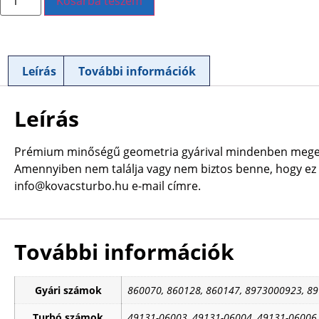
Kosárba teszem
Leírás
További információk
Leírás
Prémium minőségű geometria gyárival mindenben mege
Amennyiben nem találja vagy nem biztos benne, hogy ez a
info@kovacsturbo.hu e-mail címre.
További információk
Gyári számok
860070, 860128, 860147, 8973000923, 8
Turbó számok
49131-06003, 49131-06004, 49131-06006