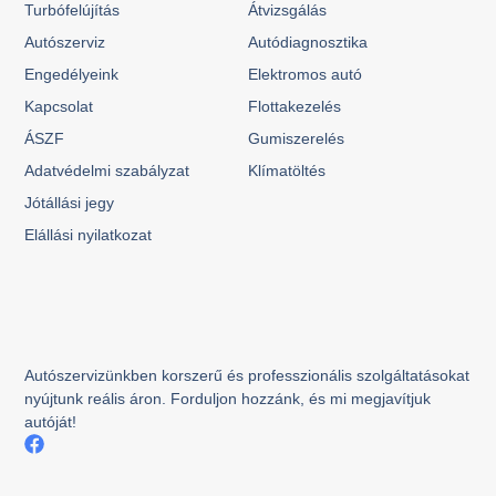
Turbófelújítás
Átvizsgálás
Autószerviz
Autódiagnosztika
Engedélyeink
Elektromos autó
Kapcsolat
Flottakezelés
ÁSZF
Gumiszerelés
Adatvédelmi szabályzat
Klímatöltés
Jótállási jegy
Elállási nyilatkozat
Autószervizünkben korszerű és professzionális szolgáltatásokat
nyújtunk reális áron. Forduljon hozzánk, és mi megjavítjuk
autóját!