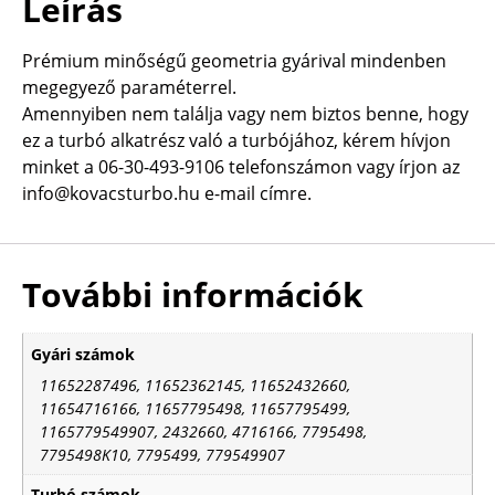
Leírás
Prémium minőségű geometria gyárival mindenben
megegyező paraméterrel.
Amennyiben nem találja vagy nem biztos benne, hogy
ez a turbó alkatrész való a turbójához, kérem hívjon
minket a 06-30-493-9106 telefonszámon vagy írjon az
info@kovacsturbo.hu e-mail címre.
További információk
Gyári számok
11652287496, 11652362145, 11652432660,
11654716166, 11657795498, 11657795499,
1165779549907, 2432660, 4716166, 7795498,
7795498K10, 7795499, 779549907
Turbó számok