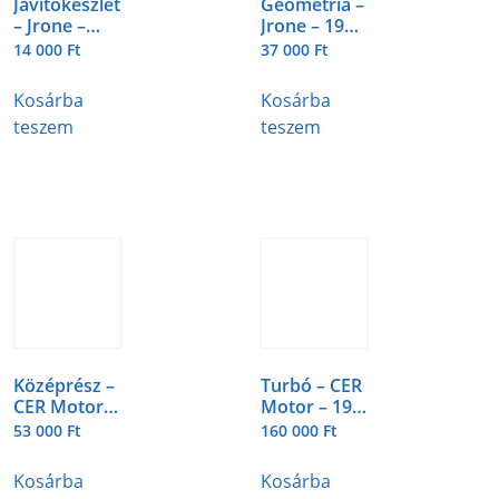
Javítókészlet
Geometria –
– Jrone –
Jrone – 198-
198-8-3
5-3
14 000
Ft
37 000
Ft
Kosárba
Kosárba
teszem
teszem
Középrész –
Turbó – CER
CER Motor –
Motor – 198-
198-2-2
1-2
53 000
Ft
160 000
Ft
Kosárba
Kosárba