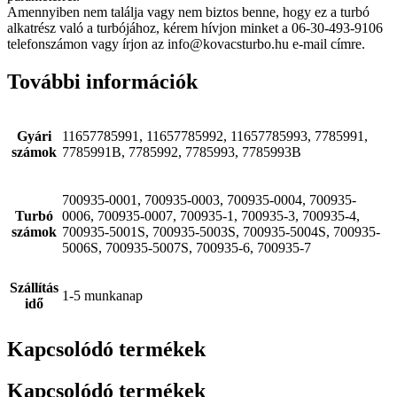
Amennyiben nem találja vagy nem biztos benne, hogy ez a turbó
alkatrész való a turbójához, kérem hívjon minket a 06-30-493-9106
telefonszámon vagy írjon az info@kovacsturbo.hu e-mail címre.
További információk
Gyári
11657785991, 11657785992, 11657785993, 7785991,
számok
7785991B, 7785992, 7785993, 7785993B
700935-0001, 700935-0003, 700935-0004, 700935-
Turbó
0006, 700935-0007, 700935-1, 700935-3, 700935-4,
számok
700935-5001S, 700935-5003S, 700935-5004S, 700935-
5006S, 700935-5007S, 700935-6, 700935-7
Szállítás
1-5 munkanap
idő
Kapcsolódó termékek
Kapcsolódó termékek