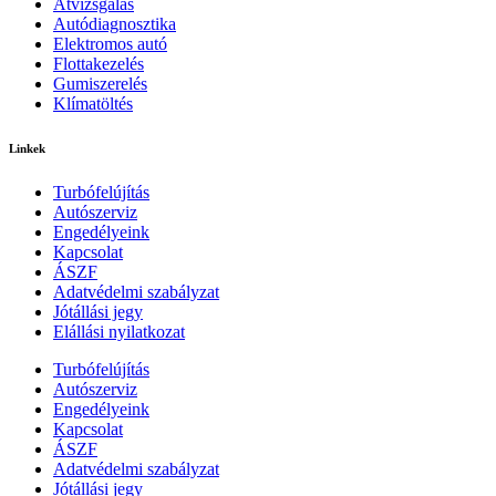
Átvizsgálás
Autódiagnosztika
Elektromos autó
Flottakezelés
Gumiszerelés
Klímatöltés
Linkek
Turbófelújítás
Autószerviz
Engedélyeink
Kapcsolat
ÁSZF
Adatvédelmi szabályzat
Jótállási jegy
Elállási nyilatkozat
Turbófelújítás
Autószerviz
Engedélyeink
Kapcsolat
ÁSZF
Adatvédelmi szabályzat
Jótállási jegy