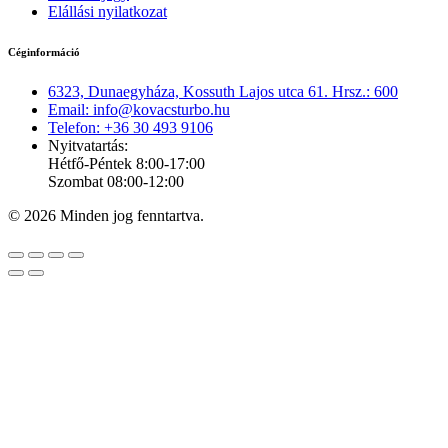
Elállási nyilatkozat
Céginformáció
6323, Dunaegyháza, Kossuth Lajos utca 61. Hrsz.: 600
Email: info@kovacsturbo.hu
Telefon: +36 30 493 9106
Nyitvatartás:
Hétfő-Péntek 8:00-17:00
Szombat 08:00-12:00
© 2026 Minden jog fenntartva.