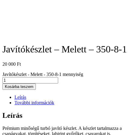
Javítókészlet – Melett – 350-8-1
20 000
Ft
Javítókészlet - Melett - 350-8-1 mennyiség
Kosárba teszem
Leírás
További információk
Leírás
Prémium minőségű turbó javító készlet. A készlet tartalmazza a
csapágyakat, tömítéseket, labirint gyűrűket, csavarokat is.