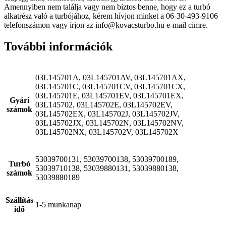
Amennyiben nem találja vagy nem biztos benne, hogy ez a turbó
alkatrész való a turbójához, kérem hívjon minket a 06-30-493-9106
telefonszámon vagy írjon az info@kovacsturbo.hu e-mail címre.
További információk
03L145701A, 03L145701AV, 03L145701AX,
03L145701C, 03L145701CV, 03L145701CX,
03L145701E, 03L145701EV, 03L145701EX,
Gyári
03L145702, 03L145702E, 03L145702EV,
számok
03L145702EX, 03L145702J, 03L145702JV,
03L145702JX, 03L145702N, 03L145702NV,
03L145702NX, 03L145702V, 03L145702X
53039700131, 53039700138, 53039700189,
Turbó
53039710138, 53039880131, 53039880138,
számok
53039880189
Szállítás
1-5 munkanap
idő