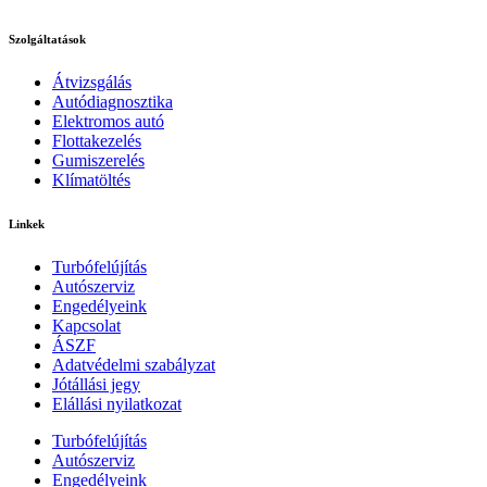
Szolgáltatások
Átvizsgálás
Autódiagnosztika
Elektromos autó
Flottakezelés
Gumiszerelés
Klímatöltés
Linkek
Turbófelújítás
Autószerviz
Engedélyeink
Kapcsolat
ÁSZF
Adatvédelmi szabályzat
Jótállási jegy
Elállási nyilatkozat
Turbófelújítás
Autószerviz
Engedélyeink