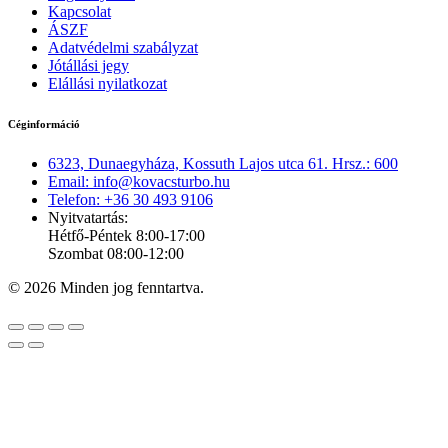
Kapcsolat
ÁSZF
Adatvédelmi szabályzat
Jótállási jegy
Elállási nyilatkozat
Céginformáció
6323, Dunaegyháza, Kossuth Lajos utca 61. Hrsz.: 600
Email: info@kovacsturbo.hu
Telefon: +36 30 493 9106
Nyitvatartás:
Hétfő-Péntek 8:00-17:00
Szombat 08:00-12:00
© 2026 Minden jog fenntartva.