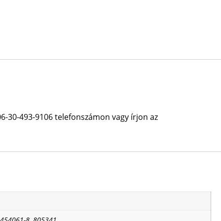
06-30-493-9106 telefonszámon vagy írjon az
 454061-8, 805341