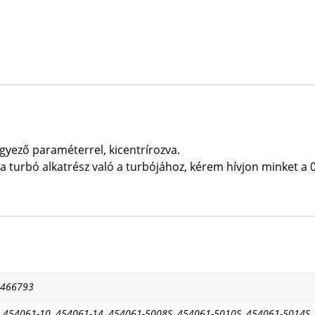
ező paraméterrel, kicentrírozva.
 turbó alkatrész való a turbójához, kérem hívjon minket a 
9466793
 454061-10, 454061-14, 454061-5008S, 454061-5010S, 454061-5014S,