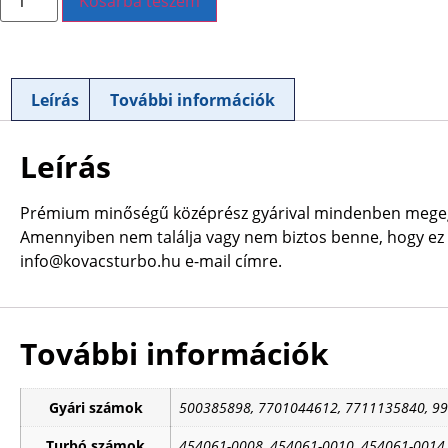
Kosárba teszem
Leírás
További információk
Leírás
Prémium minőségű középrész gyárival mindenben megegy
Amennyiben nem találja vagy nem biztos benne, hogy ez a
info@kovacsturbo.hu e-mail címre.
További információk
Gyári számok
500385898, 7701044612, 7711135840, 9
Turbó számok
454061-0008, 454061-0010, 454061-0014,