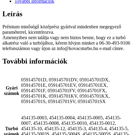
További információk
Leírás
Prémium minőségű középrész gyárival mindenben megegyező
paraméterrel, kicentrírozva.
Amennyiben nem találja vagy nem biztos benne, hogy ez a turbó
alkatrész való a turbójához, kérem hívjon minket a 06-30-493-9106
telefonszámon vagy írjon az info@kovacsturbo.hu e-mail címre.
További információk
059145701D, 059145701DV, 059145701DX,
059145701E, 059145701EV, 059145701EX,
Gyári
059145701F, 059145701FV, 059145701FX,
számok
059145701K, 059145701KV, 059145701KX,
059145701S, 059145701SV, 059145701SX
454135-0003, 454135-0004, 454135-0005, 454135-
0007, 454135-0008, 454135-0010, 454135-0012,
Turbó
454135-10, 454135-12, 454135-3, 454135-4, 454135-5,
számok
454135-5003S, 454135-5004S, 454135-5005S, 454135-