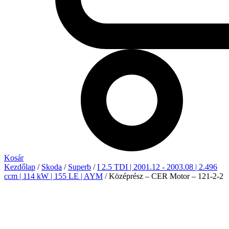
Kosár
Kezdőlap
/
Skoda
/
Superb
/
I 2.5 TDI | 2001.12 - 2003.08 | 2.496
ccm | 114 kW | 155 LE | AYM
/ Középrész – CER Motor – 121-2-2