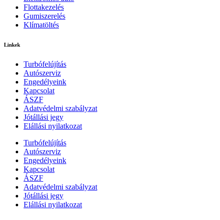
Flottakezelés
Gumiszerelés
Klímatöltés
Linkek
Turbófelújítás
Autószerviz
Engedélyeink
Kapcsolat
ÁSZF
Adatvédelmi szabályzat
Jótállási jegy
Elállási nyilatkozat
Turbófelújítás
Autószerviz
Engedélyeink
Kapcsolat
ÁSZF
Adatvédelmi szabályzat
Jótállási jegy
Elállási nyilatkozat