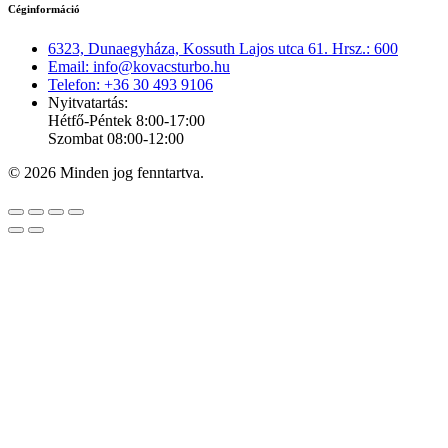
Céginformáció
6323, Dunaegyháza, Kossuth Lajos utca 61. Hrsz.: 600
Email: info@kovacsturbo.hu
Telefon: +36 30 493 9106
Nyitvatartás:
Hétfő-Péntek 8:00-17:00
Szombat 08:00-12:00
© 2026 Minden jog fenntartva.