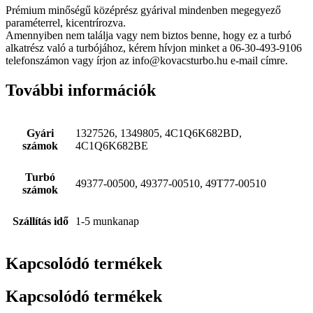
Prémium minőségű középrész gyárival mindenben megegyező
paraméterrel, kicentrírozva.
Amennyiben nem találja vagy nem biztos benne, hogy ez a turbó
alkatrész való a turbójához, kérem hívjon minket a 06-30-493-9106
telefonszámon vagy írjon az info@kovacsturbo.hu e-mail címre.
További információk
Gyári
1327526, 1349805, 4C1Q6K682BD,
számok
4C1Q6K682BE
Turbó
49377-00500, 49377-00510, 49T77-00510
számok
Szállítás idő
1-5 munkanap
Kapcsolódó termékek
Kapcsolódó termékek