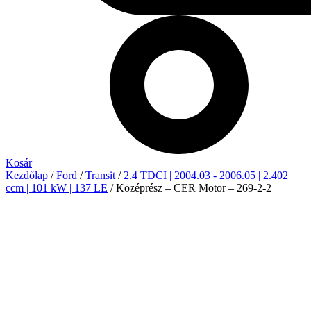
Kosár
Kezdőlap
/
Ford
/
Transit
/
2.4 TDCI | 2004.03 - 2006.05 | 2.402
ccm | 101 kW | 137 LE
/ Középrész – CER Motor – 269-2-2