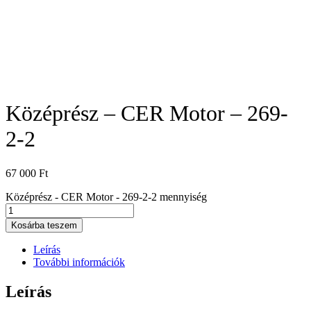
Középrész – CER Motor – 269-
2-2
67 000
Ft
Középrész - CER Motor - 269-2-2 mennyiség
Kosárba teszem
Leírás
További információk
Leírás