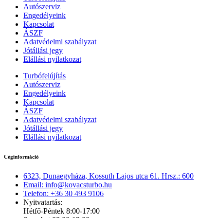
Autószerviz
Engedélyeink
Kapcsolat
ÁSZF
Adatvédelmi szabályzat
Jótállási jegy
Elállási nyilatkozat
Turbófelújítás
Autószerviz
Engedélyeink
Kapcsolat
ÁSZF
Adatvédelmi szabályzat
Jótállási jegy
Elállási nyilatkozat
Céginformáció
6323, Dunaegyháza, Kossuth Lajos utca 61. Hrsz.: 600
Email: info@kovacsturbo.hu
Telefon: +36 30 493 9106
Nyitvatartás:
Hétfő-Péntek 8:00-17:00