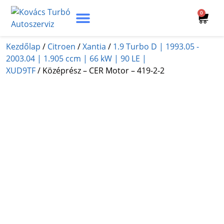
0
Turbó Beazonosítás
Turbó Felújítás
Beszerelési Útmutató
Kezdőlap
/
Citroen
/
Xantia
/
1.9 Turbo D | 1993.05 -
2003.04 | 1.905 ccm | 66 kW | 90 LE |
XUD9TF
/ Középrész – CER Motor – 419-2-2