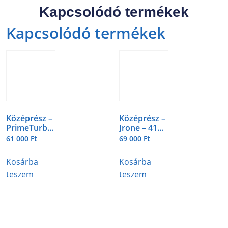
Kapcsolódó termékek
Kapcsolódó termékek
Középrész –
Középrész –
PrimeTurbo
Jrone – 419-
– 419-2-5
2-3
61 000
Ft
69 000
Ft
Kosárba
Kosárba
teszem
teszem