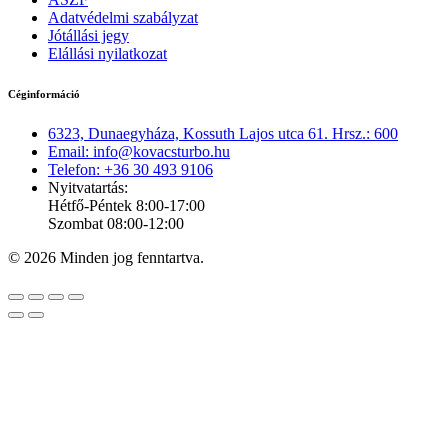
Adatvédelmi szabályzat
Jótállási jegy
Elállási nyilatkozat
Céginformáció
6323, Dunaegyháza, Kossuth Lajos utca 61. Hrsz.: 600
Email: info@kovacsturbo.hu
Telefon: +36 30 493 9106
Nyitvatartás:
Hétfő-Péntek 8:00-17:00
Szombat 08:00-12:00
© 2026 Minden jog fenntartva.