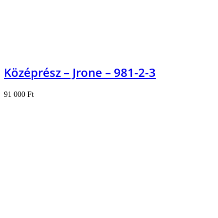
Középrész – Jrone – 981-2-3
91 000
Ft
Kosárba teszem