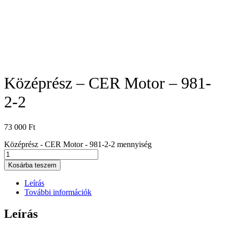
Középrész – CER Motor – 981-
2-2
73 000
Ft
Középrész - CER Motor - 981-2-2 mennyiség
Kosárba teszem
Leírás
További információk
Leírás