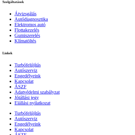
Szolgáltatások
Átvizsgálás
Autódiagnosztika
Elektromos autó
Flottakezelés
Gumiszerelés
Klímatöltés
Linkek
Turbófelújítás
Autószerviz
Engedélyeink
Kapcsolat
ÁSZF
Adatvédelmi szabályzat
Jótállási jegy
Elállási nyilatkozat
Turbófelújítás
Autószerviz
Engedélyeink
Kapcsolat
ÁSZF