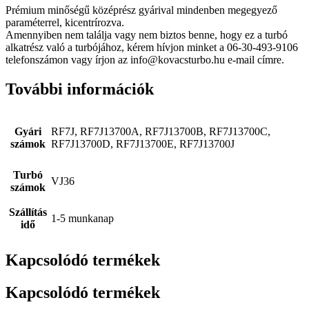
Prémium minőségű középrész gyárival mindenben megegyező
paraméterrel, kicentrírozva.
Amennyiben nem találja vagy nem biztos benne, hogy ez a turbó
alkatrész való a turbójához, kérem hívjon minket a 06-30-493-9106
telefonszámon vagy írjon az info@kovacsturbo.hu e-mail címre.
További információk
Gyári
RF7J, RF7J13700A, RF7J13700B, RF7J13700C,
számok
RF7J13700D, RF7J13700E, RF7J13700J
Turbó
VJ36
számok
Szállítás
1-5 munkanap
idő
Kapcsolódó termékek
Kapcsolódó termékek