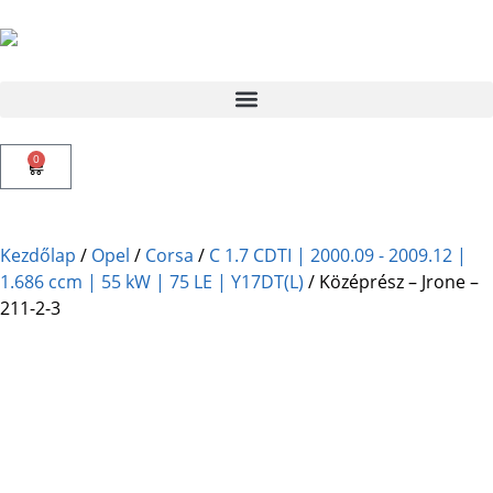
0
Kezdőlap
/
Opel
/
Corsa
/
C 1.7 CDTI | 2000.09 - 2009.12 |
1.686 ccm | 55 kW | 75 LE | Y17DT(L)
/ Középrész – Jrone –
211-2-3