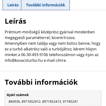
Leírás
További információk
Leírás
Prémium minőségű középrész gyárival mindenben
megegyező paraméterrel, kicentrírozva.
Amennyiben nem találja vagy nem biztos benne, hogy
ez a turbó alkatrész való a turbójához, kérem hívjon
minket a 06-30-493-9106 telefonszámon vagy írjon az
info@kovacsturbo.hu e-mail címre.
További információk
Gyári számok
860036, 8971852412, 8971852413, 97185241