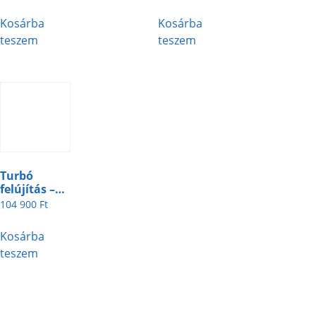
Kosárba
Kosárba
teszem
teszem
Turbó
felújítás –
244-4-8
104 900
Ft
Kosárba
teszem