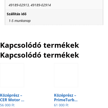
49189-02913, 49189-02914
Szállítás idő
1-5 munkanap
Kapcsolódó termékek
Kapcsolódó termékek
Középrész –
Középrész –
CER Motor –
PrimeTurbo –
244-2-2
244-2-5
56 000
Ft
61 000
Ft