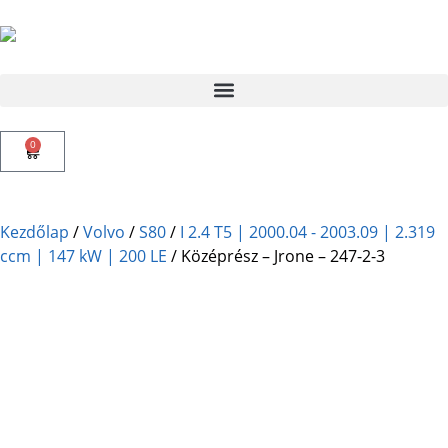
0
Kezdőlap
/
Volvo
/
S80
/
I 2.4 T5 | 2000.04 - 2003.09 | 2.319
ccm | 147 kW | 200 LE
/ Középrész – Jrone – 247-2-3