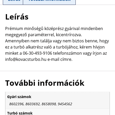
Leírás
Prémium minőségű középrész gyárival mindenben
megegyező paraméterrel, kicentrírozva.
Amennyiben nem találja vagy nem biztos benne, hogy
ez a turbó alkatrész való a turbójához, kérem hívjon
minket a 06-30-493-9106 telefonszámon vagy írjon az
info@kovacsturbo.hu e-mail címre.
További információk
Gyári számok
8602396, 8603692, 8658098, 9454562
Turbó számok