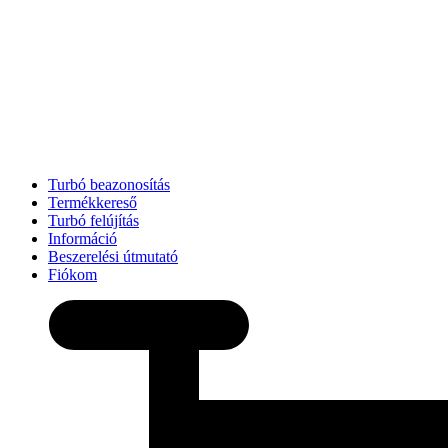
Turbó beazonosítás
Termékkereső
Turbó felújítás
Információ
Beszerelési útmutató
Fiókom