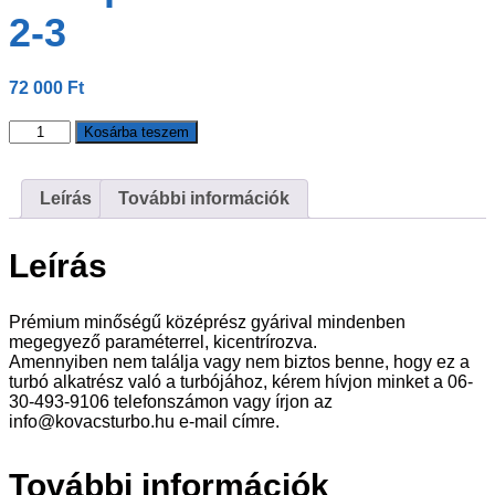
2-3
72 000
Ft
Középrész
Kosárba teszem
-
Jrone
-
Leírás
További információk
398-
2-
3
Leírás
mennyiség
Prémium minőségű középrész gyárival mindenben
megegyező paraméterrel, kicentrírozva.
Amennyiben nem találja vagy nem biztos benne, hogy ez a
turbó alkatrész való a turbójához, kérem hívjon minket a 06-
30-493-9106 telefonszámon vagy írjon az
info@kovacsturbo.hu e-mail címre.
További információk