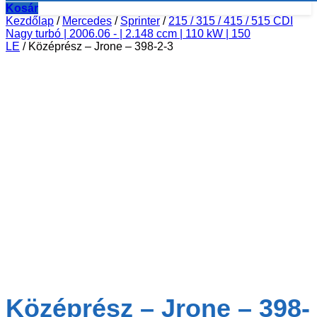
Kosár
Kezdőlap
/
Mercedes
/
Sprinter
/
215 / 315 / 415 / 515 CDI
Nagy turbó | 2006.06 - | 2.148 ccm | 110 kW | 150
LE
/ Középrész – Jrone – 398-2-3
Középrész – Jrone – 398-