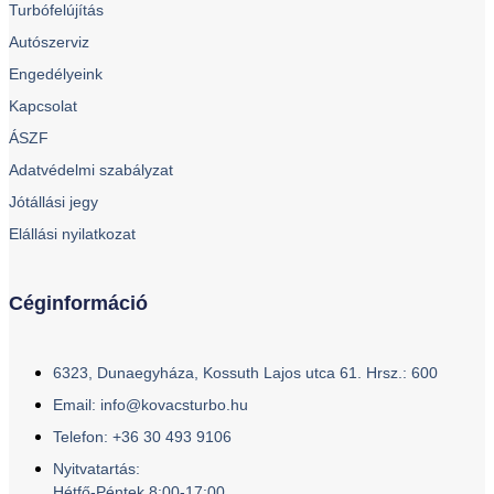
Turbófelújítás
Autószerviz
Engedélyeink
Kapcsolat
ÁSZF
Adatvédelmi szabályzat
Jótállási jegy
Elállási nyilatkozat
Céginformáció
6323, Dunaegyháza, Kossuth Lajos utca 61. Hrsz.: 600
Email: info@kovacsturbo.hu
Telefon: +36 30 493 9106
Nyitvatartás:
Hétfő-Péntek 8:00-17:00