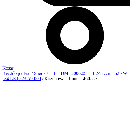
Kosár
Kezdőlap
/
Fiat
/
Strada
/
1.3 JTDM | 2006.05 - | 1.248 ccm | 62 kW
| 84 LE | 223 A9.000
/ Középrész – Jrone – 460-2-3