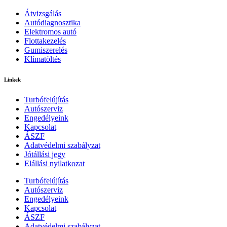
Átvizsgálás
Autódiagnosztika
Elektromos autó
Flottakezelés
Gumiszerelés
Klímatöltés
Linkek
Turbófelújítás
Autószerviz
Engedélyeink
Kapcsolat
ÁSZF
Adatvédelmi szabályzat
Jótállási jegy
Elállási nyilatkozat
Turbófelújítás
Autószerviz
Engedélyeink
Kapcsolat
ÁSZF
Adatvédelmi szabályzat