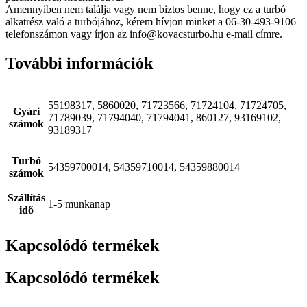
Amennyiben nem találja vagy nem biztos benne, hogy ez a turbó
alkatrész való a turbójához, kérem hívjon minket a 06-30-493-9106
telefonszámon vagy írjon az info@kovacsturbo.hu e-mail címre.
További információk
55198317, 5860020, 71723566, 71724104, 71724705,
Gyári
71789039, 71794040, 71794041, 860127, 93169102,
számok
93189317
Turbó
54359700014, 54359710014, 54359880014
számok
Szállítás
1-5 munkanap
idő
Kapcsolódó termékek
Kapcsolódó termékek