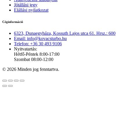
Jótállási jegy
Elállási nyilatkozat
Céginformáció
6323, Dunaegyháza, Kossuth Lajos utca 61. Hrsz.: 600
Email: info@kovacsturbo.hu
Telefon: +36 30 493 9106
Nyitvatartás:
Hétfő-Péntek 8:00-17:00
Szombat 08:00-12:00
© 2026 Minden jog fenntartva.