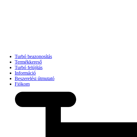
Turbó beazonosítás
Termékkereső
Turbó felújítás
Információ
Beszerelési útmutató
Fiókom