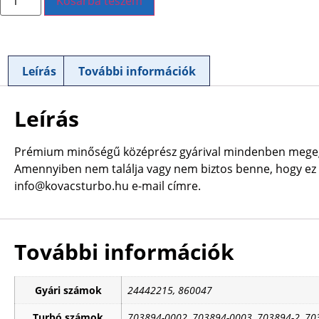
Kosárba teszem
Leírás
További információk
Leírás
Prémium minőségű középrész gyárival mindenben megegy
Amennyiben nem találja vagy nem biztos benne, hogy ez a
info@kovacsturbo.hu e-mail címre.
További információk
Gyári számok
24442215, 860047
Turbó számok
703894-0002, 703894-0003, 703894-2, 70