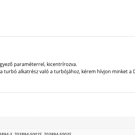
ező paraméterrel, kicentrírozva.
 turbó alkatrész való a turbójához, kérem hívjon minket a 
3894-3, 703894-5002S, 703894-5003S