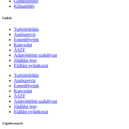
Gumiszerelés
Klímatöltés
Linkek
Turbófelújítás
Autószerviz
Engedélyeink
Kapcsolat
ÁSZF
Adatvédelmi szabályzat
Jótállási jegy
Elállási nyilatkozat
Turbófelújítás
Autószerviz
Engedélyeink
Kapcsolat
ÁSZF
Adatvédelmi szabályzat
Jótállási jegy
Elállási nyilatkozat
Céginformáció