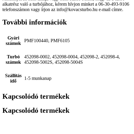
alkatrész való a turbójához, kérem hívjon minket a 06-30-493-9106
telefonszámon vagy írjon az info@kovacsturbo.hu e-mail címre.
További információk
Gyári
PMF100440, PMF6105
számok
Turbó
452098-0002, 452098-0004, 452098-2, 452098-4,
számok
452098-5002S, 452098-5004S
Szállítás
1-5 munkanap
idő
Kapcsolódó termékek
Kapcsolódó termékek