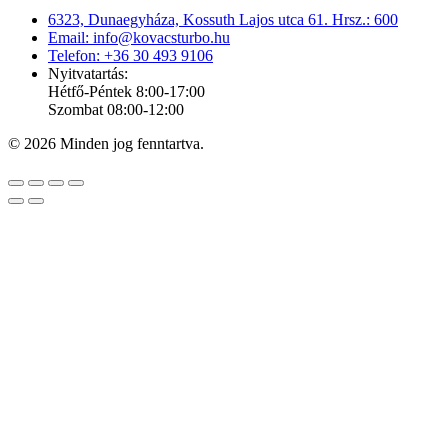
6323, Dunaegyháza, Kossuth Lajos utca 61. Hrsz.: 600
Email: info@kovacsturbo.hu
Telefon: +36 30 493 9106
Nyitvatartás:
Hétfő-Péntek 8:00-17:00
Szombat 08:00-12:00
© 2026 Minden jog fenntartva.