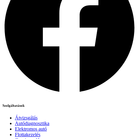
Szolgáltatások
Átvizsgálás
Autódiagnosztika
Elektromos autó
Flottakezelés