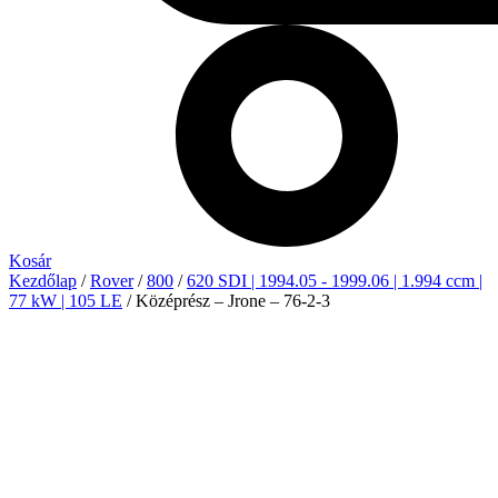
Kosár
Kezdőlap
/
Rover
/
800
/
620 SDI | 1994.05 - 1999.06 | 1.994 ccm |
77 kW | 105 LE
/ Középrész – Jrone – 76-2-3