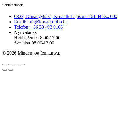
Céginformáció
6323, Dunaegyháza, Kossuth Lajos utca 61. Hrsz.: 600
Email: info@kovacsturbo.hu
Telefon: +36 30 493 9106
Nyitvatartás:
Hétfő-Péntek 8:00-17:00
Szombat 08:00-12:00
© 2026 Minden jog fenntartva.