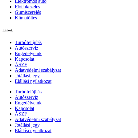
Elektromos autó
Flottakezelés
Gumiszerelés
Klímatöltés
Linkek
Turbófelújítás
Autószerviz
Engedélyeink
Kapcsolat
ÁSZF
Adatvédelmi szabályzat
Jótállási jegy
Elállási nyilatkozat
Turbófelújítás
Autószerviz
Engedélyeink
Kapcsolat
ÁSZF
Adatvédelmi szabályzat
Jótállási jegy
Elállási nyilatkozat