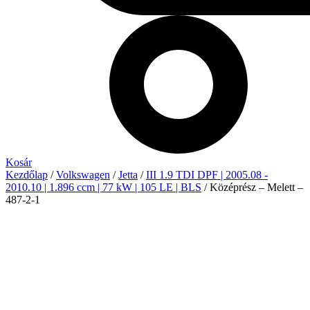
Kosár
Kezdőlap
/
Volkswagen
/
Jetta
/
III 1.9 TDI DPF | 2005.08 -
2010.10 | 1.896 ccm | 77 kW | 105 LE | BLS
/ Középrész – Melett –
487-2-1