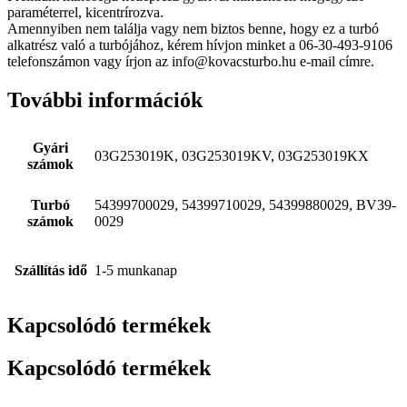
paraméterrel, kicentrírozva.
Amennyiben nem találja vagy nem biztos benne, hogy ez a turbó
alkatrész való a turbójához, kérem hívjon minket a 06-30-493-9106
telefonszámon vagy írjon az info@kovacsturbo.hu e-mail címre.
További információk
Gyári
03G253019K, 03G253019KV, 03G253019KX
számok
Turbó
54399700029, 54399710029, 54399880029, BV39-
számok
0029
Szállítás idő
1-5 munkanap
Kapcsolódó termékek
Kapcsolódó termékek