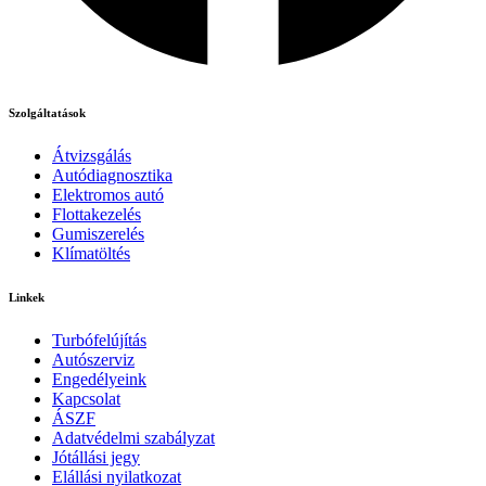
Szolgáltatások
Átvizsgálás
Autódiagnosztika
Elektromos autó
Flottakezelés
Gumiszerelés
Klímatöltés
Linkek
Turbófelújítás
Autószerviz
Engedélyeink
Kapcsolat
ÁSZF
Adatvédelmi szabályzat
Jótállási jegy
Elállási nyilatkozat