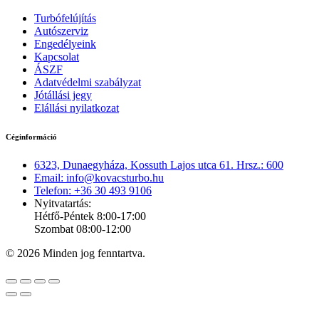
Turbófelújítás
Autószerviz
Engedélyeink
Kapcsolat
ÁSZF
Adatvédelmi szabályzat
Jótállási jegy
Elállási nyilatkozat
Céginformáció
6323, Dunaegyháza, Kossuth Lajos utca 61. Hrsz.: 600
Email: info@kovacsturbo.hu
Telefon: +36 30 493 9106
Nyitvatartás:
Hétfő-Péntek 8:00-17:00
Szombat 08:00-12:00
© 2026 Minden jog fenntartva.