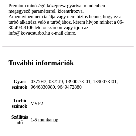
Prémium minőségű középrész gyárival mindenben
megegyező paraméterrel, kicentrírozva.
Amennyiben nem találja vagy nem biztos benne, hogy ez a
turbó alkatrész való a turbójához, kérem hívjon minket a 06-
30-493-9106 telefonszámon vagy írjon az
info@kovacsturbo.hu e-mail címre.
További információk
Gyári
0375H2, 0375J9, 13900-73J01, 1390073J01,
számok
9646830980, 9649472880
Turbó
VVP2
számok
Szállítás
1-5 munkanap
idő