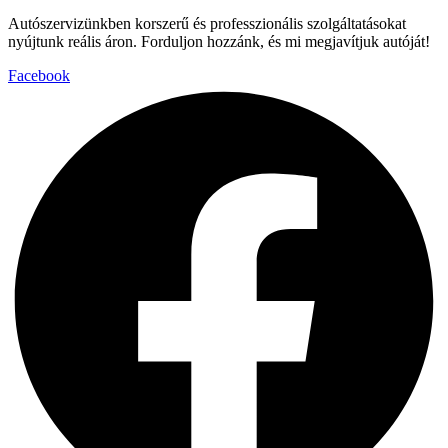
Autószervizünkben korszerű és professzionális szolgáltatásokat
nyújtunk reális áron. Forduljon hozzánk, és mi megjavítjuk autóját!
Facebook