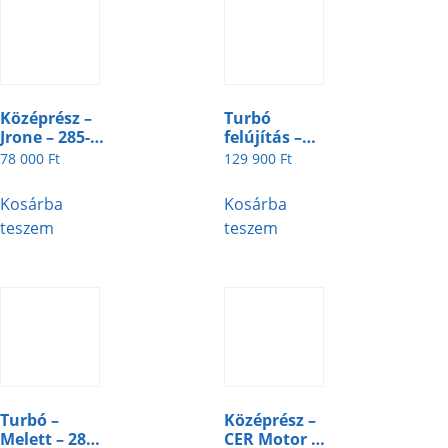
Középrész –
Turbó
Jrone – 285-2-
felújítás –
3
285-4-8
78 000
Ft
129 900
Ft
Kosárba
Kosárba
teszem
teszem
Turbó –
Középrész –
Melett – 285-
CER Motor –