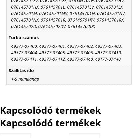
076145701EV, 076145701EX, 076145701H, 076145701HV,
076145701HX, 076145701L, 076145701LV, 076145701LX,
076145701M, 076145701MV, 076145701N, 076145701NV,
076145701NX, 076145701R, 076145701RV, 076145701RX,
076145702D, 076145702DV, 076145702DX
Turbó számok
49377-07400, 49377-07401, 49377-07402, 49377-07403,
49377-07404, 49377-07405, 49377-07406, 49377-07410,
49377-07411, 49377-07412, 49377-07440, 49T77-07440
Szállítás idő
1-5 munkanap
Kapcsolódó termékek
Kapcsolódó termékek