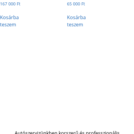
1-1
285-2-2
167 000
Ft
65 000
Ft
Kosárba
Kosárba
teszem
teszem
Autószervizünkben korszerű és professzionális