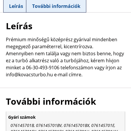
Leírás
További információk
Leírás
Prémium minőségű középrész gyárival mindenben
megegyező paraméterrel, kicentrírozva.
Amennyiben nem találja vagy nem biztos benne, hogy
ez a turbó alkatrész való a turbójához, kérem hívjon
minket a 06-30-493-9106 telefonszámon vagy írjon az
info@kovacsturbo.hu e-mail címre.
További információk
Gyári számok
076145701B, 076145701BV, 076145701BX, 076145701E,