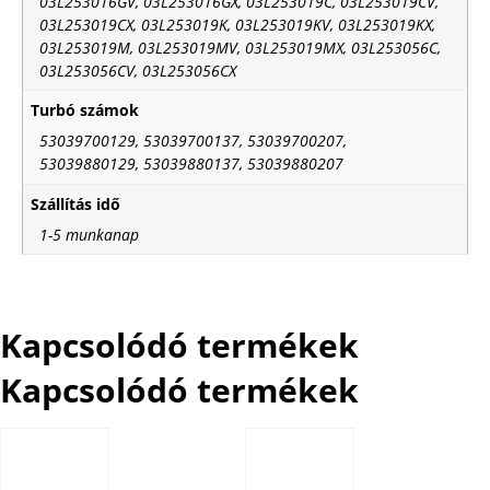
03L253016GV, 03L253016GX, 03L253019C, 03L253019CV,
03L253019CX, 03L253019K, 03L253019KV, 03L253019KX,
03L253019M, 03L253019MV, 03L253019MX, 03L253056C,
03L253056CV, 03L253056CX
Turbó számok
53039700129, 53039700137, 53039700207,
53039880129, 53039880137, 53039880207
Szállítás idő
1-5 munkanap
Kapcsolódó termékek
Kapcsolódó termékek