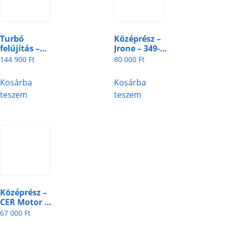
Turbó
Középrész –
felújítás –
Jrone – 349-2-
349-4-8
3
144 900
Ft
80 000
Ft
Kosárba
Kosárba
teszem
teszem
Középrész –
CER Motor –
349-2-2
67 000
Ft