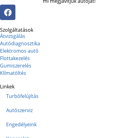
mi megjavítjuk autóját!
Szolgáltatások
Átvizsgálás
Autódiagnosztika
Elektromos autó
Flottakezelés
Gumiszerelés
Klímatöltés
Linkek
Turbófelújítás
Autószerviz
Engedélyeink