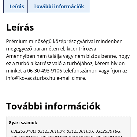
Leírás
További információk
Leírás
Prémium minőségű középrész gyárival mindenben
megegyező paraméterrel, kicentrírozva.
Amennyiben nem találja vagy nem biztos benne, hogy
ez a turbó alkatrész való a turbójához, kérem hívjon
minket a 06-30-493-9106 telefonszámon vagy írjon az
info@kovacsturbo.hu e-mail címre.
További információk
Gyári számok
03L253010D, 03L253010DV, 03L253010DX, 03L253016G,