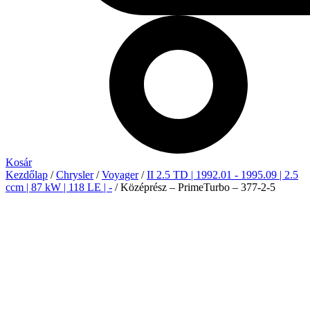
Kosár
Kezdőlap
/
Chrysler
/
Voyager
/
II 2.5 TD | 1992.01 - 1995.09 | 2.5
ccm | 87 kW | 118 LE | -
/ Középrész – PrimeTurbo – 377-2-5