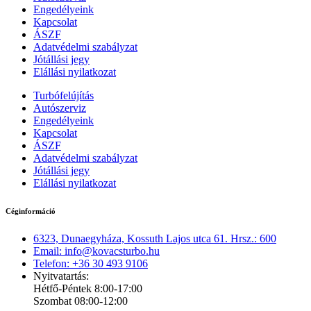
Engedélyeink
Kapcsolat
ÁSZF
Adatvédelmi szabályzat
Jótállási jegy
Elállási nyilatkozat
Turbófelújítás
Autószerviz
Engedélyeink
Kapcsolat
ÁSZF
Adatvédelmi szabályzat
Jótállási jegy
Elállási nyilatkozat
Céginformáció
6323, Dunaegyháza, Kossuth Lajos utca 61. Hrsz.: 600
Email: info@kovacsturbo.hu
Telefon: +36 30 493 9106
Nyitvatartás:
Hétfő-Péntek 8:00-17:00
Szombat 08:00-12:00