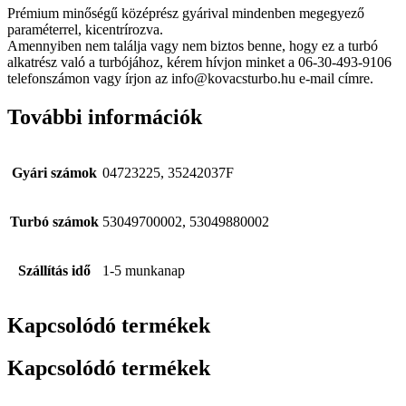
Prémium minőségű középrész gyárival mindenben megegyező
paraméterrel, kicentrírozva.
Amennyiben nem találja vagy nem biztos benne, hogy ez a turbó
alkatrész való a turbójához, kérem hívjon minket a 06-30-493-9106
telefonszámon vagy írjon az info@kovacsturbo.hu e-mail címre.
További információk
Gyári számok
04723225, 35242037F
Turbó számok
53049700002, 53049880002
Szállítás idő
1-5 munkanap
Kapcsolódó termékek
Kapcsolódó termékek