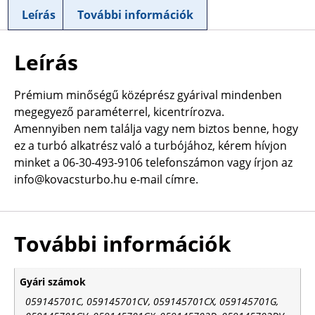
Leírás
További információk
Leírás
Prémium minőségű középrész gyárival mindenben
megegyező paraméterrel, kicentrírozva.
Amennyiben nem találja vagy nem biztos benne, hogy
ez a turbó alkatrész való a turbójához, kérem hívjon
minket a 06-30-493-9106 telefonszámon vagy írjon az
info@kovacsturbo.hu e-mail címre.
További információk
Gyári számok
059145701C, 059145701CV, 059145701CX, 059145701G,