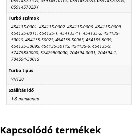
059145701GV, 059145701GX, 059145702D, 059145702DV,
059145702DX
Turbó számok
454135-0001, 454135-0002, 454135-0006, 454135-0009,
454135-0011, 454135-1, 454135-11, 454135-2, 454135-
5001S, 454135-5002S, 454135-5006S, 454135-5009,
454135-5009S, 454135-5011S, 454135-6, 454135-9,
57479880000, 57479900000, 704594-0001, 704594-1,
704594-5001S
Turbó típus
VNT20
Szállítás idő
1-5 munkanap
Kapcsolódó termékek