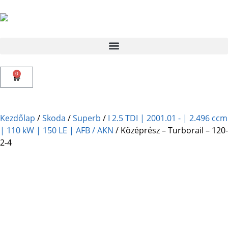
0
Kezdőlap
/
Skoda
/
Superb
/
I 2.5 TDI | 2001.01 - | 2.496 ccm
| 110 kW | 150 LE | AFB / AKN
/ Középrész – Turborail – 120-
2-4