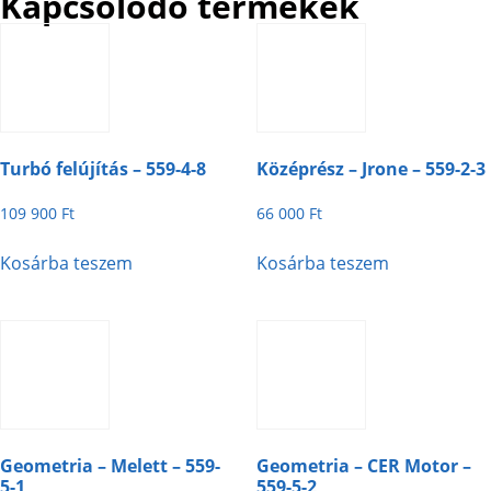
Kapcsolódó termékek
Turbó felújítás – 559-4-8
Középrész – Jrone – 559-2-3
109 900
Ft
66 000
Ft
Kosárba teszem
Kosárba teszem
Geometria – Melett – 559-
Geometria – CER Motor –
5-1
559-5-2