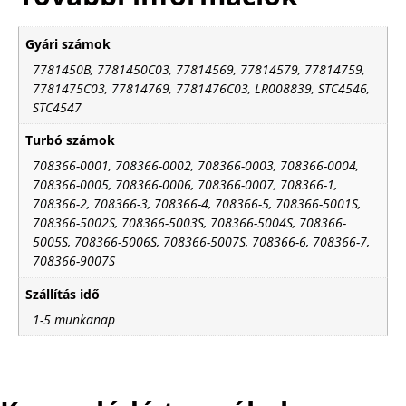
Gyári számok
7781450B, 7781450C03, 77814569, 77814579, 77814759,
7781475C03, 77814769, 7781476C03, LR008839, STC4546,
STC4547
Turbó számok
708366-0001, 708366-0002, 708366-0003, 708366-0004,
708366-0005, 708366-0006, 708366-0007, 708366-1,
708366-2, 708366-3, 708366-4, 708366-5, 708366-5001S,
708366-5002S, 708366-5003S, 708366-5004S, 708366-
5005S, 708366-5006S, 708366-5007S, 708366-6, 708366-7,
708366-9007S
Szállítás idő
1-5 munkanap