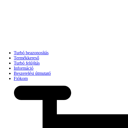
Turbó beazonosítás
Termékkereső
Turbó felújítás
Információ
Beszerelési útmutató
Fiókom