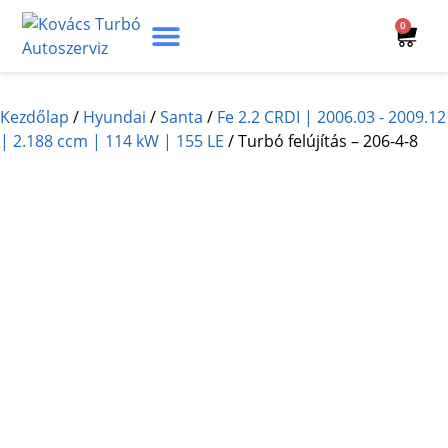
0
Turbó Beazonosítás
Turbó Felújítás
Beszerelési Útmutató
Kezdőlap
/
Hyundai
/
Santa
/
Fe 2.2 CRDI | 2006.03 - 2009.12
| 2.188 ccm | 114 kW | 155 LE
/ Turbó felújítás – 206-4-8