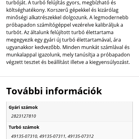
turbóját. A turbó felújítás gyors, megbízható és
költséghatékony. Korszerű gépekkel és kizárólag
minőségi alkatrészekkel dolgozunk. A legmodernebb
próbapadon számítógéppel vezérelve kalibráljuk a
turbót. Az általunk felújított turbó élettartama
megegyezik egy gyári új turbó élettartamával, ára
ugyanakkor kedvezőbb. Minden munkát számlával és
munkalappal igazolunk, mely tanúsítja a próbapadon
végzett tesztet és beállítást illetve a kiegyensúlyozást.
További információk
Gyári számok
2823127810
Turbó számok
49135-07310, 49135-07311, 49135-07312