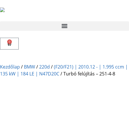
0
Kezdőlap
/
BMW
/
220d
/
(F20/F21) | 2010.12 - | 1.995 ccm |
135 kW | 184 LE | N47D20C
/ Turbó felújítás – 251-4-8