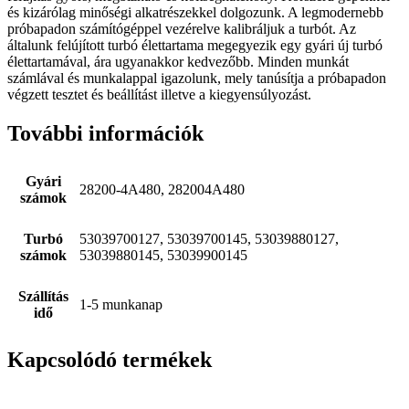
és kizárólag minőségi alkatrészekkel dolgozunk. A legmodernebb
próbapadon számítógéppel vezérelve kalibráljuk a turbót. Az
általunk felújított turbó élettartama megegyezik egy gyári új turbó
élettartamával, ára ugyanakkor kedvezőbb. Minden munkát
számlával és munkalappal igazolunk, mely tanúsítja a próbapadon
végzett tesztet és beállítást illetve a kiegyensúlyozást.
További információk
Gyári
28200-4A480, 282004A480
számok
Turbó
53039700127, 53039700145, 53039880127,
számok
53039880145, 53039900145
Szállítás
1-5 munkanap
idő
Kapcsolódó termékek