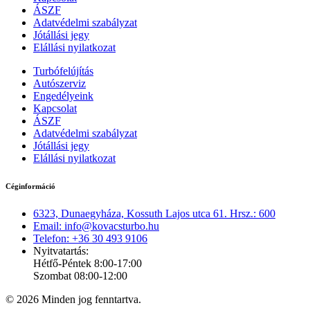
ÁSZF
Adatvédelmi szabályzat
Jótállási jegy
Elállási nyilatkozat
Turbófelújítás
Autószerviz
Engedélyeink
Kapcsolat
ÁSZF
Adatvédelmi szabályzat
Jótállási jegy
Elállási nyilatkozat
Céginformáció
6323, Dunaegyháza, Kossuth Lajos utca 61. Hrsz.: 600
Email: info@kovacsturbo.hu
Telefon: +36 30 493 9106
Nyitvatartás:
Hétfő-Péntek 8:00-17:00
Szombat 08:00-12:00
© 2026 Minden jog fenntartva.