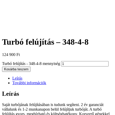
Turbó felújítás – 348-4-8
124 900
Ft
Turbó felújítás - 348-4-8 mennyiség
Kosárba teszem
Leírás
További információk
Leírás
Saját turbójának felújításában is tudunk segíteni. 2 év garanciát
vállalunk és 1-2 munkanapon belül felújítjuk turbóját. A turbó
felújítás gyors, megbízható és költséghatékony. Korszerű gépekkel