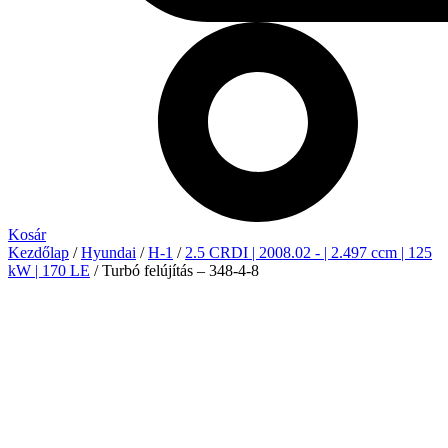
Kosár
Kezdőlap
/
Hyundai
/
H-1
/
2.5 CRDI | 2008.02 - | 2.497 ccm | 125
kW | 170 LE
/ Turbó felújítás – 348-4-8