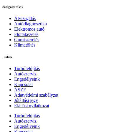
Szolgáltatások
Átvizsgálás
Autódiagnosztika
Elektromos autó
Flottakezelés
Gumiszerelés
Klímatöltés
Linkek
Turbófelújítás
Autószerviz
Engedélyeink
Kapcsolat
ÁSZF
Adatvédelmi szabályzat
Jótállási jegy
Elállási nyilatkozat
Turbófelújítás
Autószerviz
Engedélyeink
Kapcsolat