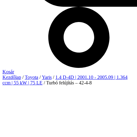
Kosár
Kezdőlap
/
Toyota
/
Yaris
/
1.4 D-4D | 2001.10 - 2005.09 | 1.364
ccm | 55 kW | 75 LE
/ Turbó felújítás – 42-4-8