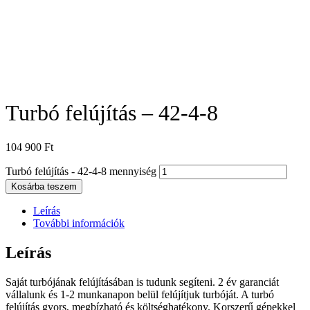
Turbó felújítás – 42-4-8
104 900
Ft
Turbó felújítás - 42-4-8 mennyiség
Kosárba teszem
Leírás
További információk
Leírás
Saját turbójának felújításában is tudunk segíteni. 2 év garanciát
vállalunk és 1-2 munkanapon belül felújítjuk turbóját. A turbó
felújítás gyors, megbízható és költséghatékony. Korszerű gépekkel