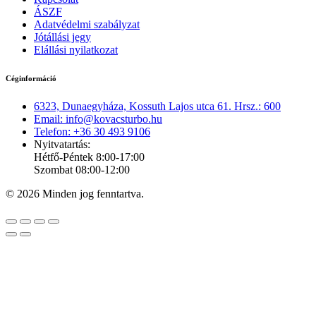
ÁSZF
Adatvédelmi szabályzat
Jótállási jegy
Elállási nyilatkozat
Céginformáció
6323, Dunaegyháza, Kossuth Lajos utca 61. Hrsz.: 600
Email: info@kovacsturbo.hu
Telefon: +36 30 493 9106
Nyitvatartás:
Hétfő-Péntek 8:00-17:00
Szombat 08:00-12:00
© 2026 Minden jog fenntartva.