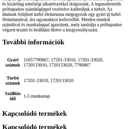
és kizárólag minőségi alkatrészekkel dolgozunk. A legmodernebb
próbapadon számítógéppel vezérelve kalibráljuk a turbót. Az
általunk felújított turbó élettartama megegyezik egy gyári új turbó
élettartamával, ára ugyanakkor kedvezőbb. Minden munkát
számlával és munkalappal igazolunk, mely tanúsítja a próbapadon
végzett tesztet és beállítást illetve a kiegyensúlyozást.
További információk
Gyári
11657790867, 17201-33010, 17201-33020,
számok
1720133010, 1720133020, 7790867
Turbó
17201-33010, 1720133010
számok
Szállítás
1-5 munkanap
idő
Kapcsolódó termékek
Kapcsolódó termékek