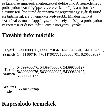
és kizárólag minőségi alkatrészekkel dolgozunk. A legmodernebb
próbapadon számítógéppel vezérelve kalibráljuk a turbót. Az
általunk felújított turbó élettartama megegyezik egy gyári új turbó
élettartamával, ára ugyanakkor kedvezőbb. Minden munkát
számlával és munkalappal igazolunk, mely tanúsítja a próbapadon
végzett tesztet és beállítást illetve a kiegyensúlyozást.
További információk
Gyári
1441100Q1G, 144112505R, 144114256R, 144116289R,
számok
144118807R, 7701479077, 8200808701, 8200889697
54399700076, 54399700087, 54399700127,
Turbó
54399880076, 54399880087, 54399880127,
számok
54399980127
Szállítás
1-5 munkanap
idő
Kapcsolódó termékek