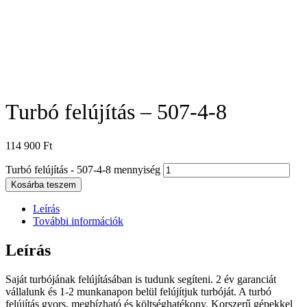
Turbó felújítás – 507-4-8
114 900
Ft
Turbó felújítás - 507-4-8 mennyiség
Kosárba teszem
Leírás
További információk
Leírás
Saját turbójának felújításában is tudunk segíteni. 2 év garanciát
vállalunk és 1-2 munkanapon belül felújítjuk turbóját. A turbó
felújítás gyors, megbízható és költséghatékony. Korszerű gépekkel