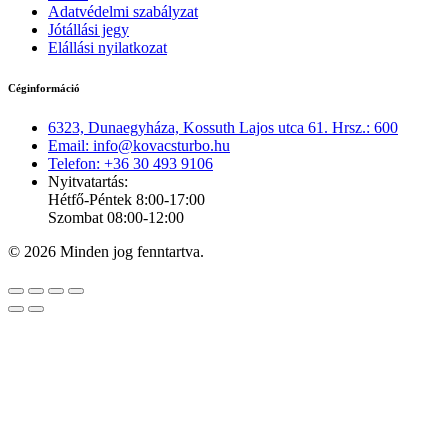
Adatvédelmi szabályzat
Jótállási jegy
Elállási nyilatkozat
Céginformáció
6323, Dunaegyháza, Kossuth Lajos utca 61. Hrsz.: 600
Email: info@kovacsturbo.hu
Telefon: +36 30 493 9106
Nyitvatartás:
Hétfő-Péntek 8:00-17:00
Szombat 08:00-12:00
© 2026 Minden jog fenntartva.