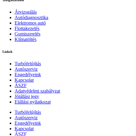
Átvizsgálás
Autódiagnosztika
Elektromos autó
Flottakezelés
Gumiszerelés
Klímatöltés
Linkek
Turbófelújítás
Autószerviz
Engedélyeink
Kapcsolat
ÁSZF
Adatvédelmi szabályzat
Jótállási jegy
Elállási nyilatkozat
Turbófelújítás
Autószerviz
Engedélyeink
Kapcsolat
ÁSZF