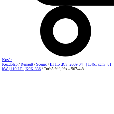
Kosár
Kezdőlap
/
Renault
/
Scenic
/
III 1.5 dCi | 2009.04 - | 1.461 ccm | 81
kW | 110 LE | K9K 836
/ Turbó felújítás – 507-4-8