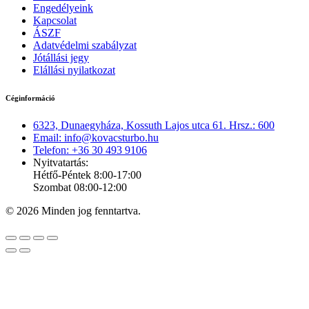
Engedélyeink
Kapcsolat
ÁSZF
Adatvédelmi szabályzat
Jótállási jegy
Elállási nyilatkozat
Céginformáció
6323, Dunaegyháza, Kossuth Lajos utca 61. Hrsz.: 600
Email: info@kovacsturbo.hu
Telefon: +36 30 493 9106
Nyitvatartás:
Hétfő-Péntek 8:00-17:00
Szombat 08:00-12:00
© 2026 Minden jog fenntartva.