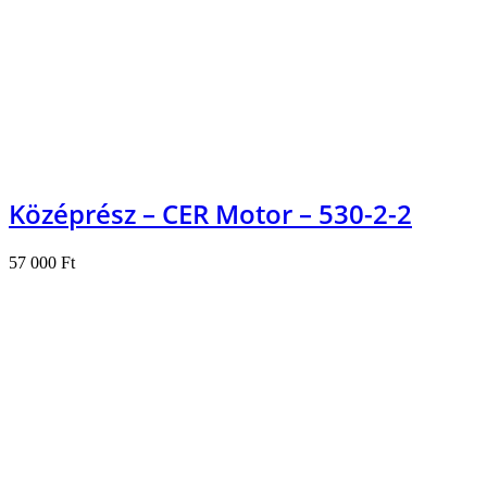
Középrész – CER Motor – 530-2-2
57 000
Ft
Kosárba teszem