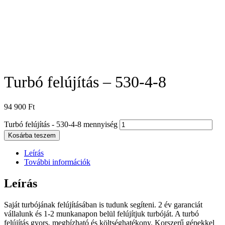
Turbó felújítás – 530-4-8
94 900
Ft
Turbó felújítás - 530-4-8 mennyiség
Kosárba teszem
Leírás
További információk
Leírás
Saját turbójának felújításában is tudunk segíteni. 2 év garanciát
vállalunk és 1-2 munkanapon belül felújítjuk turbóját. A turbó
felújítás gyors, megbízható és költséghatékony. Korszerű gépekkel