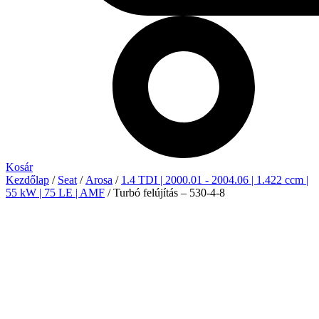
Kosár
Kezdőlap
/
Seat
/
Arosa
/
1.4 TDI | 2000.01 - 2004.06 | 1.422 ccm |
55 kW | 75 LE | AMF
/ Turbó felújítás – 530-4-8