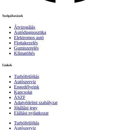
Szolgáltatások
Átvizsgálás
Autódiagnosztika
Elektromos autó
Flottakezelés
Gumiszerelés
Klímatöltés
Linkek
Turbófelújítás
Autószerviz
Engedélyeink
Kapcsolat
ÁSZF
Adatvédelmi szabályzat
Jótállási jegy
Elállási nyilatkozat
Turbófelújítás
Autószerviz