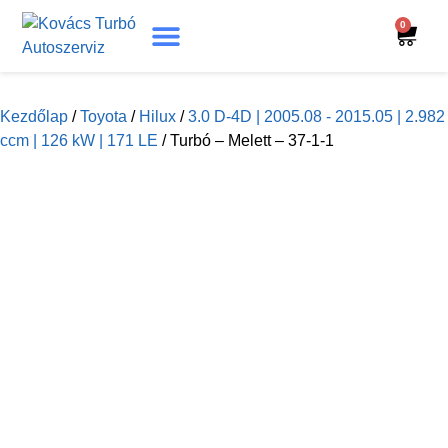
0
Turbó Beazonosítás
Turbó Felújítás
Beszerelési Útmutató
Kezdőlap
/
Toyota
/
Hilux
/
3.0 D-4D | 2005.08 - 2015.05 | 2.982
ccm | 126 kW | 171 LE
/ Turbó – Melett – 37-1-1