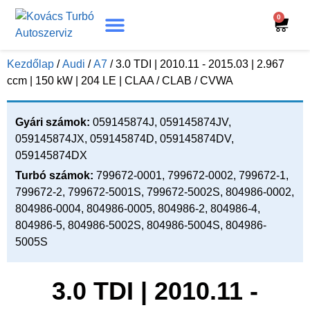
0
Turbó Beazonosítás
Turbó Felújítás
Beszerelési Útmutató
Kezdőlap
/
Audi
/
A7
/ 3.0 TDI | 2010.11 - 2015.03 | 2.967
ccm | 150 kW | 204 LE | CLAA / CLAB / CVWA
Gyári számok:
059145874J, 059145874JV,
059145874JX, 059145874D, 059145874DV,
059145874DX
Turbó számok:
799672-0001, 799672-0002, 799672-1,
799672-2, 799672-5001S, 799672-5002S, 804986-0002,
804986-0004, 804986-0005, 804986-2, 804986-4,
804986-5, 804986-5002S, 804986-5004S, 804986-
5005S
3.0 TDI | 2010.11 -