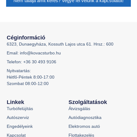
Nem találja amit keres? Vegye fel velünk a kapcsolatot!
Céginformáció
6323, Dunaegyháza, Kossuth Lajos utca 61. Hrsz.: 600
Email: info@kovacsturbo.hu
Telefon: +36 30 493 9106
Nyitvatartás:
Hétfő-Péntek 8:00-17:00
Szombat 08:00-12:00
Linkek
Szolgáltatások
Turbófelújítás
Átvizsgálás
Autószerviz
Autódiagnosztika
Engedélyeink
Elektromos autó
Kapcsolat
Flottakezelés