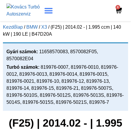
0
Turbó Beazonosítás
Turbó Felújítás
Beszerelési Útmutató
Kezdőlap
/
BMW
/
X3
/ (F25) | 2014.02 - | 1.995 ccm | 140
kW | 190 LE | B47D20A
Gyári számok:
11658570083, 8570082F05,
8570082E04
Turbó számok:
819976-0007, 819976-0010, 819976-
0012, 819976-0013, 819976-0014, 819976-0015,
819976-0021, 819976-10, 819976-12, 819976-13,
819976-14, 819976-15, 819976-21, 819976-5007S,
819976-5010S, 819976-5012S, 819976-5013S, 819976-
5014S, 819976-5015S, 819976-5021S, 819976-7
(F25) | 2014.02 - | 1.995