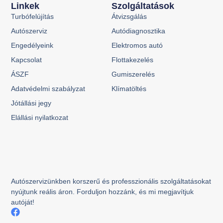
Linkek
Szolgáltatások
Turbófelújítás
Átvizsgálás
Autószerviz
Autódiagnosztika
Engedélyeink
Elektromos autó
Kapcsolat
Flottakezelés
ÁSZF
Gumiszerelés
Adatvédelmi szabályzat
Klímatöltés
Jótállási jegy
Elállási nyilatkozat
Autószervizünkben korszerű és professzionális szolgáltatásokat
nyújtunk reális áron. Forduljon hozzánk, és mi megjavítjuk
autóját!