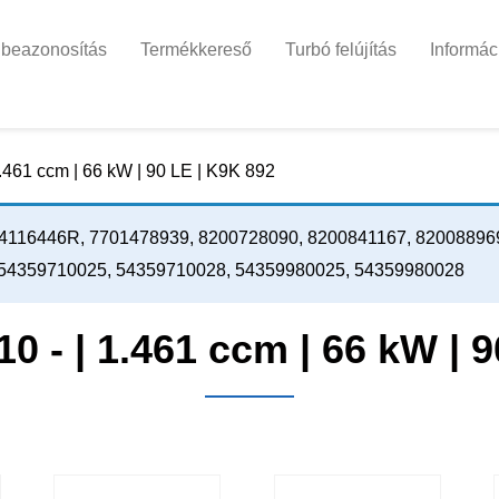
 beazonosítás
Termékkereső
Turbó felújítás
Informác
 1.461 ccm | 66 kW | 90 LE | K9K 892
116446R, 7701478939, 8200728090, 8200841167, 82008896
54359710025, 54359710028, 54359980025, 54359980028
.10 - | 1.461 ccm | 66 kW | 