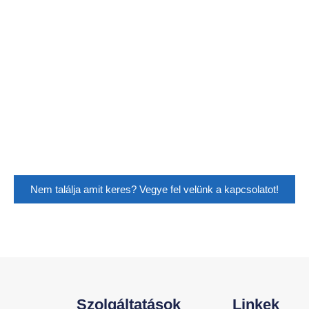
Nem találja amit keres? Vegye fel velünk a kapcsolatot!
Szolgáltatások
Linkek