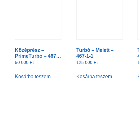
Középrész –
Turbó – Melett –
PrimeTurbo – 467-2-
467-1-1
5
50 000
Ft
125 000
Ft
Kosárba teszem
Kosárba teszem