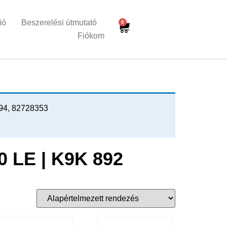
ió
Beszerelési útmutató
0
Fiókom
94, 82728353
90 LE | K9K 892