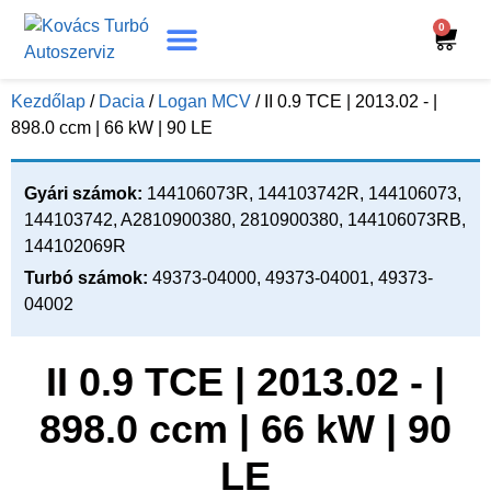
0
Turbó Beazonosítás
Turbó Felújítás
Beszerelési Útmutató
Kezdőlap
/
Dacia
/
Logan MCV
/ II 0.9 TCE | 2013.02 - |
898.0 ccm | 66 kW | 90 LE
Gyári számok:
144106073R, 144103742R, 144106073,
144103742, A2810900380, 2810900380, 144106073RB,
144102069R
Turbó számok:
49373-04000, 49373-04001, 49373-
04002
II 0.9 TCE | 2013.02 - |
898.0 ccm | 66 kW | 90
LE