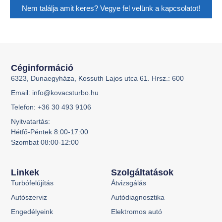
Nem találja amit keres? Vegye fel velünk a kapcsolatot!
Céginformáció
6323, Dunaegyháza, Kossuth Lajos utca 61. Hrsz.: 600
Email: info@kovacsturbo.hu
Telefon: +36 30 493 9106
Nyitvatartás:
Hétfő-Péntek 8:00-17:00
Szombat 08:00-12:00
Linkek
Szolgáltatások
Turbófelújítás
Átvizsgálás
Autószerviz
Autódiagnosztika
Engedélyeink
Elektromos autó