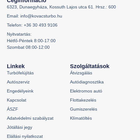
Céginformáció
6323, Dunaegyháza, Kossuth Lajos utca 61. Hrsz.: 600
Email: info@kovacsturbo.hu
Telefon: +36 30 493 9106
Nyitvatartás:
Hétfő-Péntek 8:00-17:00
Szombat 08:00-12:00
Linkek
Szolgáltatások
Turbófelújítás
Átvizsgálás
Autószerviz
Autódiagnosztika
Engedélyeink
Elektromos autó
Kapcsolat
Flottakezelés
ÁSZF
Gumiszerelés
Adatvédelmi szabályzat
Klímatöltés
Jótállási jegy
Elállási nyilatkozat