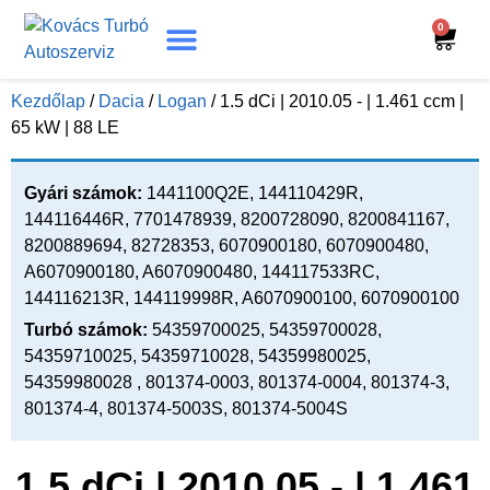
0
Turbó Beazonosítás
Turbó Felújítás
Beszerelési Útmutató
Kezdőlap
/
Dacia
/
Logan
/ 1.5 dCi | 2010.05 - | 1.461 ccm |
65 kW | 88 LE
Gyári számok:
1441100Q2E, 144110429R,
144116446R, 7701478939, 8200728090, 8200841167,
8200889694, 82728353, 6070900180, 6070900480,
A6070900180, A6070900480, 144117533RC,
144116213R, 144119998R, A6070900100, 6070900100
Turbó számok:
54359700025, 54359700028,
54359710025, 54359710028, 54359980025,
54359980028 , 801374-0003, 801374-0004, 801374-3,
801374-4, 801374-5003S, 801374-5004S
1.5 dCi | 2010.05 - | 1.461