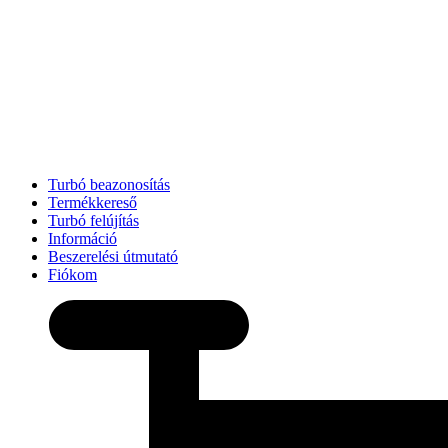
Turbó beazonosítás
Termékkereső
Turbó felújítás
Információ
Beszerelési útmutató
Fiókom