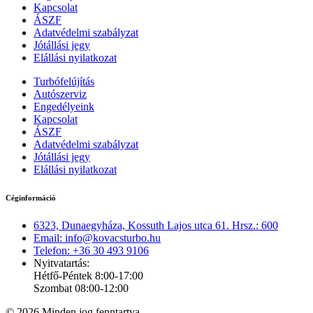
Kapcsolat
ÁSZF
Adatvédelmi szabályzat
Jótállási jegy
Elállási nyilatkozat
Turbófelújítás
Autószerviz
Engedélyeink
Kapcsolat
ÁSZF
Adatvédelmi szabályzat
Jótállási jegy
Elállási nyilatkozat
Céginformáció
6323, Dunaegyháza, Kossuth Lajos utca 61. Hrsz.: 600
Email: info@kovacsturbo.hu
Telefon: +36 30 493 9106
Nyitvatartás:
Hétfő-Péntek 8:00-17:00
Szombat 08:00-12:00
© 2026 Minden jog fenntartva.