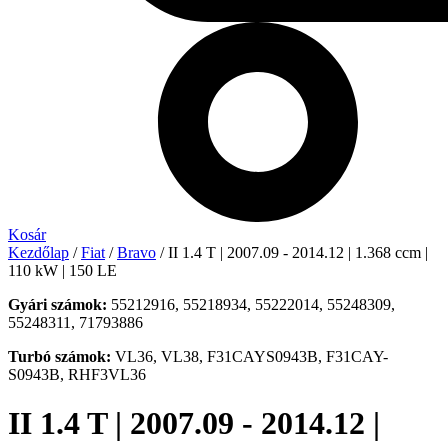
Kosár
Kezdőlap
/
Fiat
/
Bravo
/ II 1.4 T | 2007.09 - 2014.12 | 1.368 ccm |
110 kW | 150 LE
Gyári számok:
55212916, 55218934, 55222014, 55248309,
55248311, 71793886
Turbó számok:
VL36, VL38, F31CAYS0943B, F31CAY-
S0943B, RHF3VL36
II 1.4 T | 2007.09 - 2014.12 |