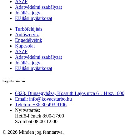
ÁSZF
Adatvédelmi szabályzat
Jótállási jegy
Elállási nyilatkozat
Turbófelújítás
Autószerviz
Engedélyeink
Kapcsolat
ÁSZF
Adatvédelmi szabályzat
Jótállási jegy
Elállási nyilatkozat
Céginformáció
6323, Dunaegyháza, Kossuth Lajos utca 61. Hrsz.: 600
Email: info@kovacsturbo.hu
Telefon: +36 30 493 9106
Nyitvatartás:
Hétfő-Péntek 8:00-17:00
Szombat 08:00-12:00
© 2026 Minden jog fenntartva.