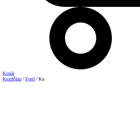
Kosár
Kezdőlap
/
Ford
/ Ka