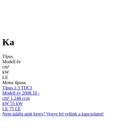
Ka
Típus
Modell év
cm³
kW
LE
Motor típusa
Típus
1.3 TDCI
Modell év
2008.10 -
cm³
1.248 ccm
kW
55 kW
LE
75 LE
Nem találja amit keres? Vegye fel velünk a kapcsolatot!